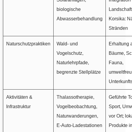
biologische
Landschaft
Abwasserbehandlung
Korsika: N
Stränden
Naturschutzpraktiken
Wald- und
Erhaltung a
Vogelschutz,
Bäume, Sc
Naturlehrpfade,
Fauna,
begrenzte Stellplätze
umweltfreu
Unterkunft
Aktivitäten &
Thalassotherapie,
Geführte T
Infrastruktur
Vogelbeobachtung,
Sport, Umw
Naturwanderungen,
vor Ort; lok
E-Auto-Ladestationen
Produkte 