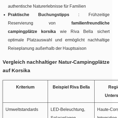
authentische Naturerlebnisse für Familien
Praktische Buchungstipps
: Frühzeitige
Reservierung von
familienfreundliche
campingplätze korsika
wie Riva Bella sichert
optimale Platzauswahl und ermöglicht nachhaltige
Reiseplanung außerhalb der Hauptsaison
Vergleich nachhaltiger Natur-Campingplätze
auf Korsika
Kriterium
Beispiel Riva Bella
Regi
Unter
Umweltstandards
LED-Beleuchtung,
Haute-Cor
Solaranlagen,
Integration